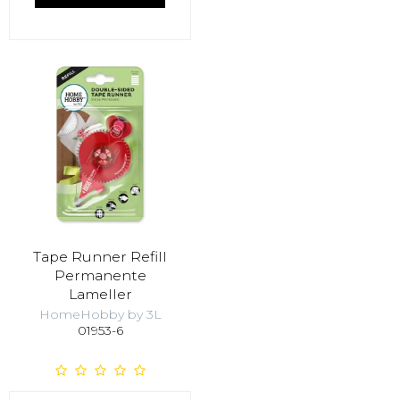
Tape Runner Refill
Permanente
Lameller
HomeHobby by 3L
01953-6