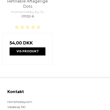
Refillable Aftagelige
Dots
HomeHobby by 3L
01952-6
54,00 DKK
VIS PRODUKT
Kontakt
HomeHobby.com
Vibækvej 100