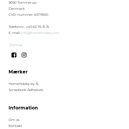
5690 Tommerup
Danmark
CVR-nummer
:
45719510
Telefonnr.
:
+45 63 76 15 15
E-mail
:
info@homehobby.com
Sitemap
Mærker
HomeHobby by 3L
Scrapbook Adhesives
Information
Om os
Kontakt