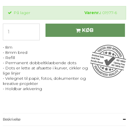
På lager
Varenr.:
01977-6
KØB
• 8m
• 8mm bred
• Refill
• Permanent dobbeltklæbende dots
• Dots er lette at afsætte i kurver, cirkler og
lige linjer
• Velegnet til papir, fotos, dokumenter og
kreative projekter
• Holdbar arkivering
Beskrivelse