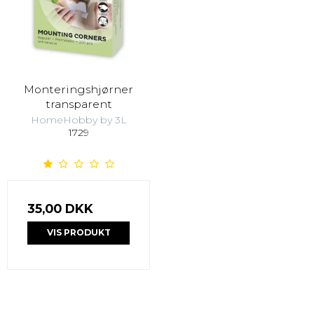
Monteringshjørner
transparent
HomeHobby by 3L
1729
35,00 DKK
VIS PRODUKT