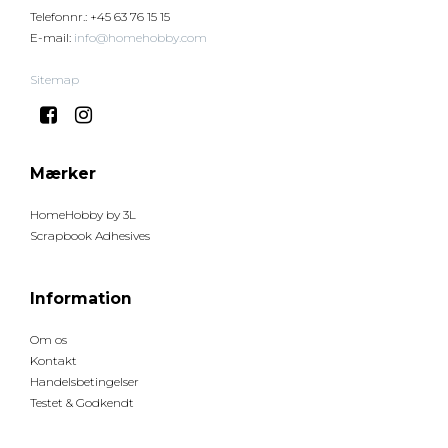
Telefonnr.
:
+45 63 76 15 15
E-mail
:
info@homehobby.com
Sitemap
Mærker
HomeHobby by 3L
Scrapbook Adhesives
Information
Om os
Kontakt
Handelsbetingelser
Testet & Godkendt