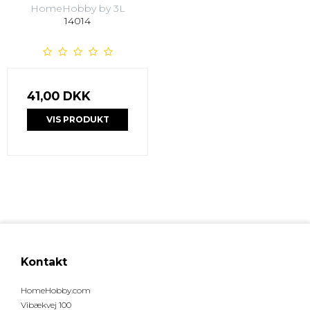
HomeHobby by 3L
14014
41,00 DKK
VIS PRODUKT
Kontakt
HomeHobby.com
Vibækvej 100