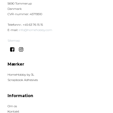
5690 Tommerup
Danmark
CVR-nummer
:
45719510
Telefonnr.
:
+45 63 76 15 15
E-mail
:
info@homehobby.com
Sitemap
Mærker
HomeHobby by 3L
Scrapbook Adhesives
Information
Om os
Kontakt