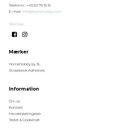
Telefonnr.
:
+45 63 76 15 15
E-mail
:
info@homehobby.com
Sitemap
Mærker
HomeHobby by 3L
Scrapbook Adhesives
Information
Om os
Kontakt
Handelsbetingelser
Testet & Godkendt