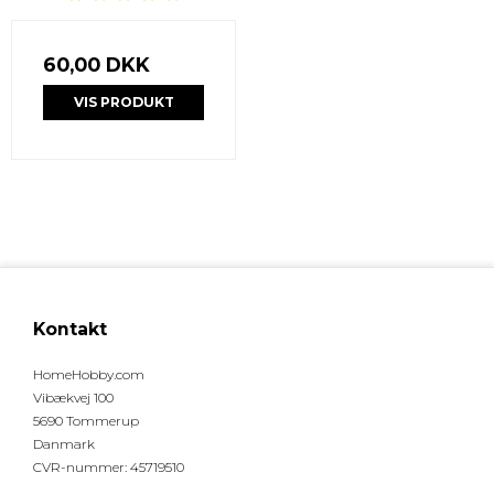
60,00 DKK
VIS PRODUKT
Kontakt
HomeHobby.com
Vibækvej 100
5690 Tommerup
Danmark
CVR-nummer
:
45719510