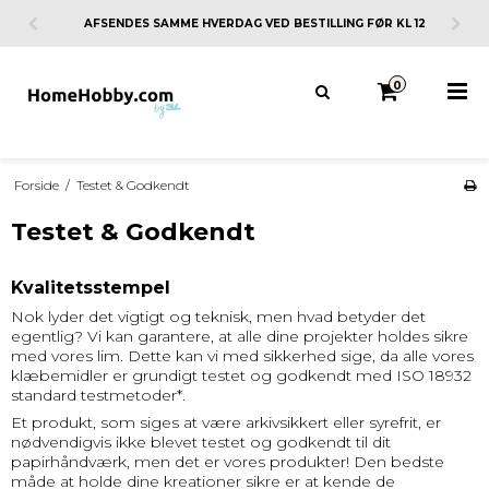
AFSENDES SAMME HVERDAG VED BESTILLING FØR KL 12
0
Forside
/
Testet & Godkendt
Testet & Godkendt
Kvalitetsstempel
Nok lyder det vigtigt og teknisk, men hvad betyder det
egentlig? Vi kan garantere, at alle dine projekter holdes sikre
med vores lim. Dette kan vi med sikkerhed sige, da alle vores
klæbemidler er grundigt testet og godkendt med ISO 18932
standard testmetoder*.
Et produkt, som siges at være arkivsikkert eller syrefrit, er
nødvendigvis ikke blevet testet og godkendt til dit
papirhåndværk, men det er vores produkter! Den bedste
måde at holde dine kreationer sikre er at kende de