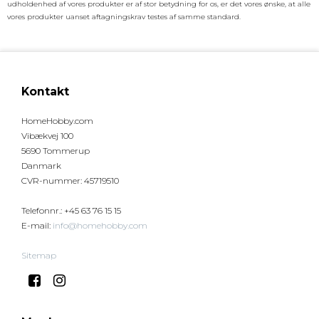
udholdenhed af vores produkter er af stor betydning for os, er det vores ønske, at alle
vores produkter uanset aftagningskrav testes af samme standard.
Kontakt
HomeHobby.com
Vibækvej 100
5690 Tommerup
Danmark
CVR-nummer
:
45719510
Telefonnr.
:
+45 63 76 15 15
E-mail
:
info@homehobby.com
Sitemap