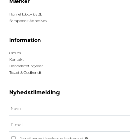
Mærker
HomeHobby by 3L
Scrapbook Adhesives
Information
Om os
Kontakt
Handelsbetingelser
Testet & Godkendt
Nyhedstilmelding
Jeg vil gerne tilmeldes nyhedsbrevet