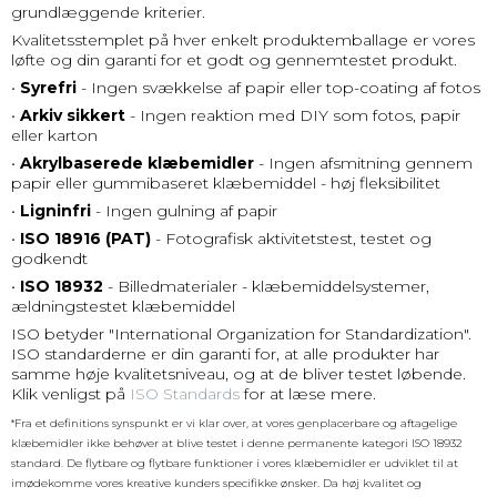
grundlæggende kriterier.
Kvalitetsstemplet på hver enkelt produktemballage er vores
løfte og din garanti for et godt og gennemtestet produkt.
•
Syrefri
- Ingen svækkelse af papir eller top-coating af fotos
•
Arkiv sikkert
- Ingen reaktion med DIY som fotos, papir
eller karton
•
Akrylbaserede klæbemidler
- Ingen afsmitning gennem
papir eller gummibaseret klæbemiddel - høj fleksibilitet
•
Ligninfri
- Ingen gulning af papir
•
ISO 18916 (PAT)
- Fotografisk aktivitetstest, testet og
godkendt
•
ISO 18932
- Billedmaterialer - klæbemiddelsystemer,
ældningstestet klæbemiddel
ISO betyder "International Organization for Standardization".
ISO standarderne er din garanti for, at alle produkter har
samme høje kvalitetsniveau, og at de bliver testet løbende.
Klik venligst på
ISO Standards
for at læse mere.
*Fra et definitions synspunkt er vi klar over, at vores genplacerbare og aftagelige
klæbemidler ikke behøver at blive testet i denne permanente kategori ISO 18932
standard. De flytbare og flytbare funktioner i vores klæbemidler er udviklet til at
imødekomme vores kreative kunders specifikke ønsker. Da høj kvalitet og