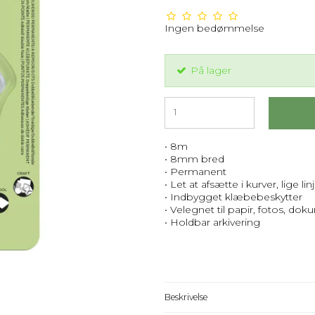
Ingen bedømmelse
På lager
• 8m
• 8mm bred
• Permanent
• Let at afsætte i kurver, lige lin
• Indbygget klæbebeskytter
• Velegnet til papir, fotos, do
• Holdbar arkivering
Beskrivelse