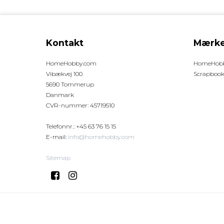
Kontakt
Mærke
HomeHobby.com
HomeHobb
Vibækvej 100
Scrapbook
5690 Tommerup
Danmark
CVR-nummer
:
45719510
Telefonnr.
:
+45 63 76 15 15
E-mail
:
info@homehobby.com
Sitemap