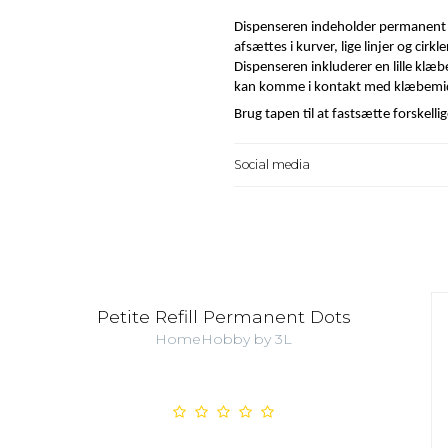
Dispenseren indeholder permanent
afsættes i kurver, lige linjer og cirk
Dispenseren inkluderer en lille klæbeb
kan komme i kontakt med klæbemidl
Brug tapen til at fastsætte forskelli
Social media
Petite Refill Permanent Dots
HomeHobby by 3L