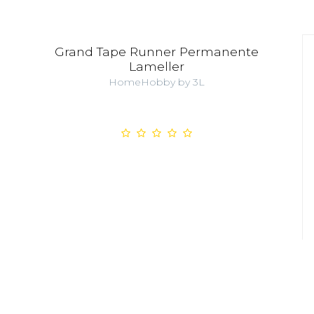
Grand Tape Runner Permanente
Lameller
HomeHobby by 3L