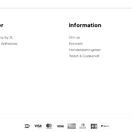
r
Information
y by 3L
Om os
 Adhesives
Kontakt
Handelsbetingelser
Testet & Godkendt