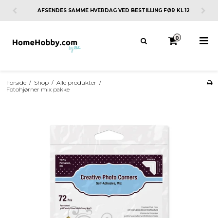
ING FØR KL 12
30 DAGES FORTRYDELSESRET
0
Forside
/
Shop
/
Alle produkter
/
Fotohjørner mix pakke