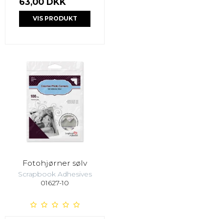
63,00 DKK
VIS PRODUKT
Fotohjørner sølv
Scrapbook Adhesives
01627-10