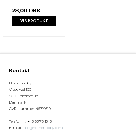
28,00 DKK
VIS PRODUKT
Kontakt
HomeHobby.com
Vibækvej 100
5690 Tommerup
Danmark
CVR-nummer
:
45719510
Telefonnr.
:
+45 63 76 15 15
E-mail
:
info@homehobby.com