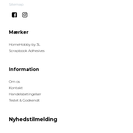
Sitemap
Mærker
HomeHobby by 3L
Scrapbook Adhesives
Information
Om os
Kontakt
Handelsbetingelser
Testet & Godkendt
Nyhedstilmelding