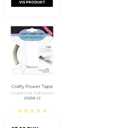
VIS PRODUKT
Crafty Power Tape
Scrapbook Adhesives
01638-12