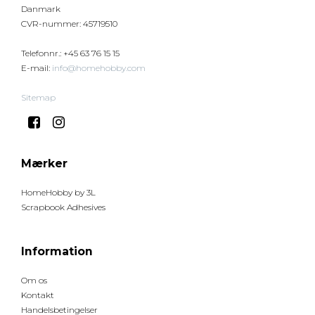
Danmark
CVR-nummer
:
45719510
Telefonnr.
:
+45 63 76 15 15
E-mail
:
info@homehobby.com
Sitemap
Mærker
HomeHobby by 3L
Scrapbook Adhesives
Information
Om os
Kontakt
Handelsbetingelser