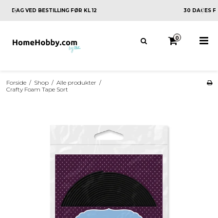
30 DAGES FORTRYDELSESRET
0
Forside
/
Shop
/
Alle produkter
/
Crafty Foam Tape Sort