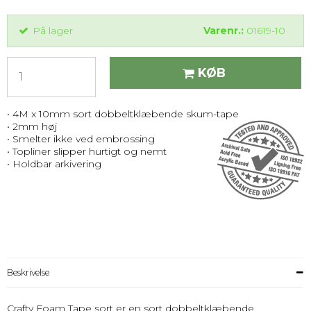
På lager
Varenr.:
01619-10
KØB
• 4M x 10mm sort dobbeltklæbende skum-tape
• 2mm høj
• Smelter ikke ved embrossing
• Topliner slipper hurtigt og nemt
• Holdbar arkivering
Beskrivelse
Crafty Foam Tape sort er en sort dobbeltklæbende