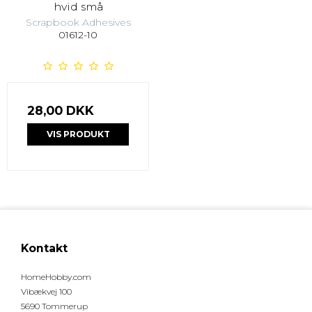
hvid små
Scrapbook Adhesives
01612-10
28,00 DKK
VIS PRODUKT
Kontakt
HomeHobby.com
Vibækvej 100
5690 Tommerup