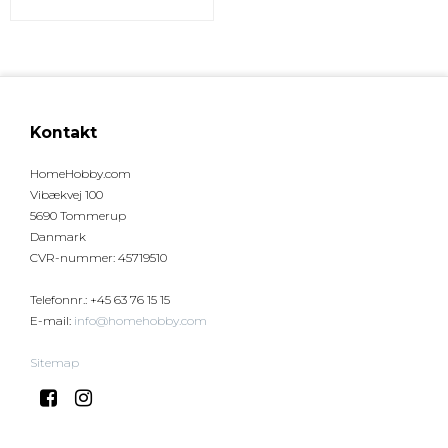
Kontakt
HomeHobby.com
Vibækvej 100
5690 Tommerup
Danmark
CVR-nummer
:
45719510
Telefonnr.
:
+45 63 76 15 15
E-mail
:
info@homehobby.com
Sitemap