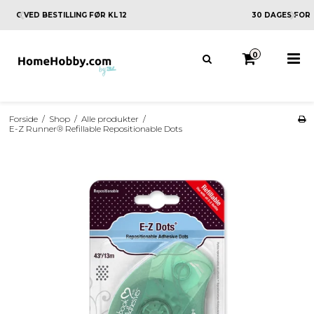
30 DAGES FORTRYDELSESRET
0
Forside
/
Shop
/
Alle produkter
/
E-Z Runner® Refillable Repositionable Dots