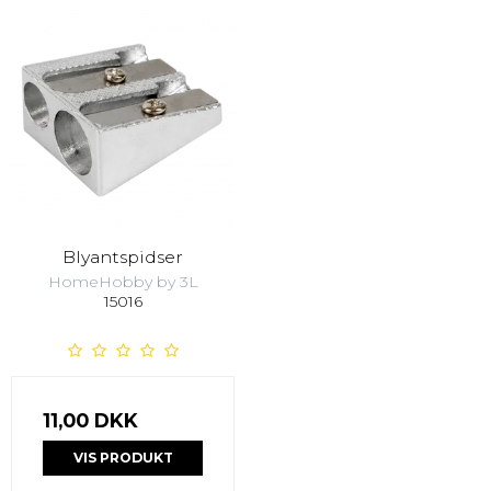
Blyantspidser
HomeHobby by 3L
15016
11,00 DKK
VIS PRODUKT