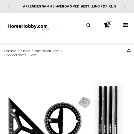
AFSENDES SAMME HVERDAG VED BESTILLING FØR KL 12
0
Forside
/
Shop
/
Alle produkter
/
Geometrisæt - Sort