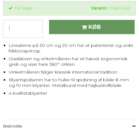
På lager
Varenr.:
7640-041
KØB
Linealerne på 30 cm og 20 cm har et patenteret og unikt
friktionsprincip
Gradskiven og vinkelmåleren har et hævet ergonomisk
greb og viser hele 360° cirklen
Vinkelmåleren følger klassisk international tradition
Blyantspidseren har to huller til spidsning af både 8 mm
og 10 mm blyanter. Metalbund med højkulstofblade
4 kvalitetsblyanter
Beskrivelse