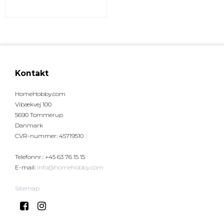
Kontakt
HomeHobby.com
Vibækvej 100
5690 Tommerup
Danmark
CVR-nummer
:
45719510
Telefonnr.
:
+45 63 76 15 15
E-mail
:
info@homehobby.com
Sitemap